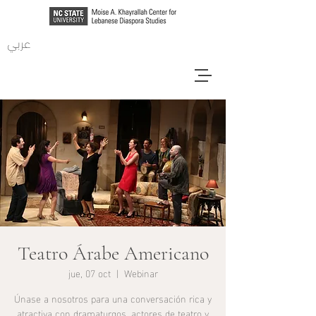
عربي
Teatro Árabe Americano
jue, 07 oct
  |  
Webinar
Únase a nosotros para una conversación rica y
atractiva con dramaturgos, actores de teatro y