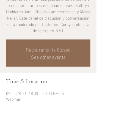
productores árabes estadounidenses: Kathryn
Haddadm Jamil Khoury, Lameece Issaq y Malek
Najjar. Este panel de discusión y conversación
será moderado por Catherine Coray, profesora
de teatro en NYU.
Registration is Closed
See other events
Time & Location
07 oct 2021, 18:30 – 20:00 GMT-4
Webinar
Share This Event